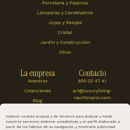
Porcelana y Fayenza
Lámparas y Candelabros
Joyas y Relojes
Cristal
Jardín y Construcción
Otros
La empresa
Contacto
Nosotros
655 03 47 41
Colecciones
art@luxuryliving-
nachtmann.com
Blog
Carretera de
Cártama 48, 29120,
Usamos cookies propias y de terceros para analizar y medir
Alhaurín El Grande
nuestros servicios; elaborar estadísticas y un perfil elaborado a
partir de los hábitos de su navegación, y mostrarle publicidad