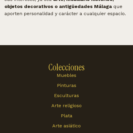
objetos decorativos o antigüedades Málaga
que
aporten personalidad y carácter a cualquier espacio.
Colecciones
Muebles
Pinturas
Esculturas
Arte religioso
Plata
Arte asiático