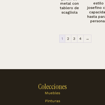
estilo
metal con
josefino 
tablero de
capacid
scagliola
hasta par
persona
1
2
3
4
→
Colecciones
Muebles
Pinturas