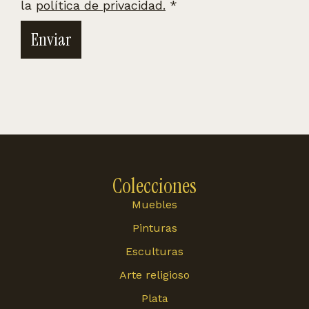
la
política de privacidad.
*
Enviar
Colecciones
Muebles
Pinturas
Esculturas
Arte religioso
Plata