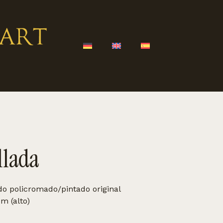
llada
o policromado/pintado original
m (alto)