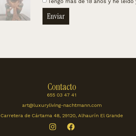
Tengo más de 18 años y he leído
Enviar
Contacto
655 03 47 41
art@luxuryliving-nachtmann.com
Carretera de Cártama 48, 29120, Alhaurín El Grande