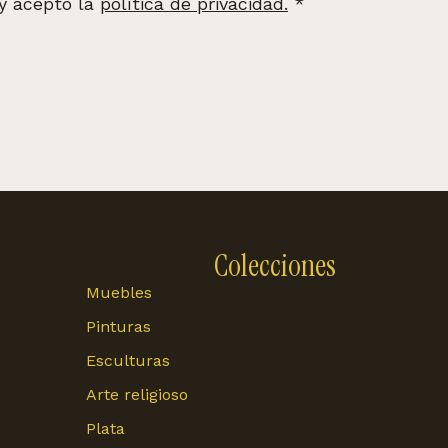
 y acepto la
política de privacidad.
*
Colecciones
Muebles
Pinturas
Esculturas
Arte religioso
Plata