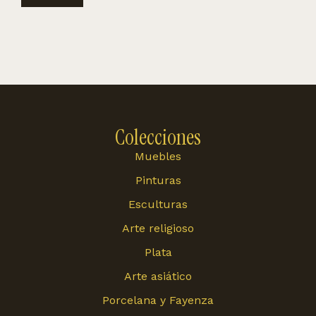
Colecciones
Muebles
Pinturas
Esculturas
Arte religioso
Plata
Arte asiático
Porcelana y Fayenza