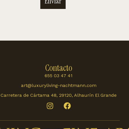
Enviar
Contacto
655 03 47 41
art@luxuryliving-nachtmann.com
Carretera de Cártama 48, 29120, Alhaurín El Grande