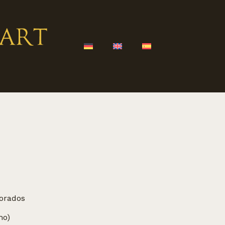
dorados
ho)