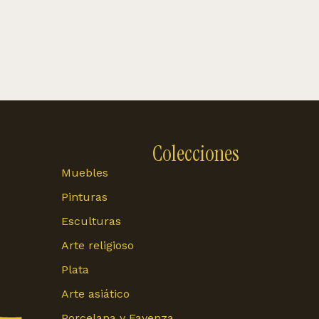
Colecciones
Muebles
Pinturas
Esculturas
Arte religioso
Plata
Arte asiático
Porcelana y Fayenza