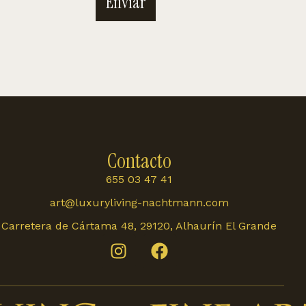
Enviar
Contacto
655 03 47 41
art@luxuryliving-nachtmann.com
Carretera de Cártama 48, 29120, Alhaurín El Grande