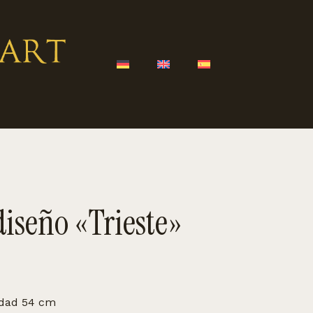
 diseño «Trieste»
idad 54 cm