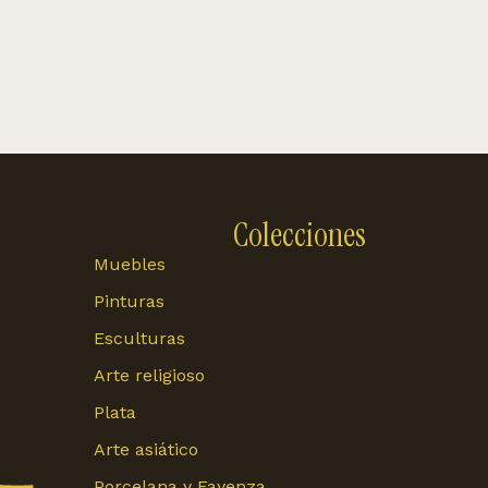
Colecciones
Muebles
Pinturas
Esculturas
Arte religioso
Plata
Arte asiático
Porcelana y Fayenza