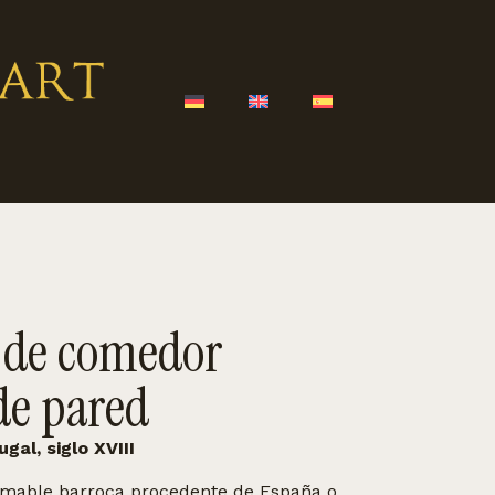
a de comedor
de pared
gal, siglo XVIII
rmable barroca procedente de España o