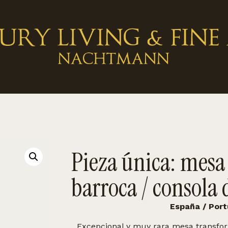
Pieza única: mes
barroca / consola 
España / Portu
Excepcional y muy rara mesa transfo