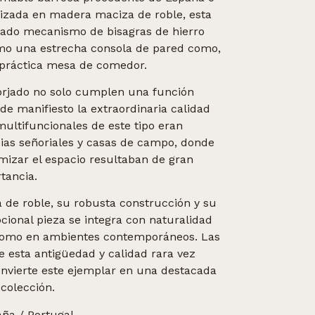
ealizada en madera maciza de roble, esta
icado mecanismo de bisagras de hierro
omo una estrecha consola de pared como,
práctica mesa de comedor.
 forjado no solo cumplen una función
de manifiesto la extraordinaria calidad
multifuncionales de este tipo eran
ias señoriales y casas de campo, donde
imizar el espacio resultaban de gran
tancia.
a de roble, su robusta construcción y su
pcional pieza se integra con naturalidad
s como en ambientes contemporáneos. Las
e esta antigüedad y calidad rara vez
nvierte este ejemplar en una destacada
 colección.
ña / Portugal