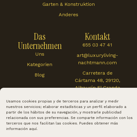
Garten & Konstruktion
Anderes
Das
Kontakt
Unternehmen
655 03 47 41
Uns
art@luxuryliving-
nachtmann.com
Kategorien
Carretera de
Blog
Cártama 48, 29120,
Alhaurín El Grande
Usamos cookies propias y de terceros para analizar y medir
nuestros servicios; elaborar estadísticas y un perfil elaborado a
partir de los hábitos de su navegación, y mostrarle publicidad
relacionada con sus preferencias. Se comparte información con los
terceros que nos facilitan las cookies. Puedes obtener más
información
aquí
.