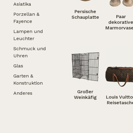
Asiatika
Persische
Porzellan &
Paar
Schauplatte
Fayence
dekorativ
Marmorvas
Lampen und
Leuchter
Schmuck und
Uhren
Glas
Garten &
Konstruktion
Großer
Anderes
Louis Vuitt
Weinkäfig
Reisetasch