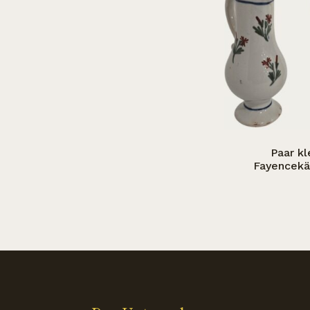
Paar kl
Fayencek