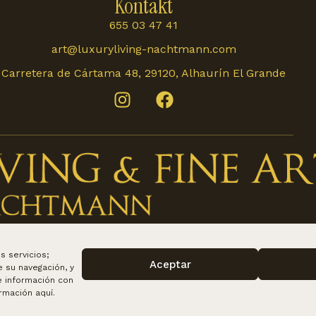
Kontakt
655 03 47 41
art@luxuryliving-nachtmann.com
Carretera de Cártama 48, 29120, Alhaurín El Grande
s servicios;
Aceptar
e su navegación, y
e información con
ormación
aquí
.
Aviso legal
Política de privac