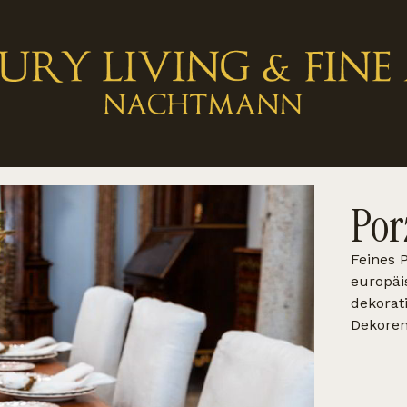
Por
Feines 
europäi
dekorat
Dekoren