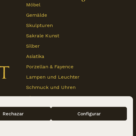
Möbel
Gemälde
Skulpturen
Sakrale Kunst
Silber
Asiatika
Porzellan & Fayence
Lampen und Leuchter
Schmuck und Uhren
Glas
Garten & Konstruktion
Rechazar
Configurar
Anderes
idad
Política de cookies