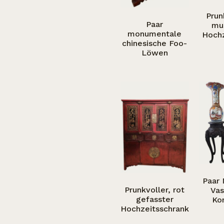
Prun
Paar
mu
monumentale
Hochz
chinesische Foo-
Löwen
Paar 
Prunkvoller, rot
Vas
gefasster
Ko
Hochzeitsschrank