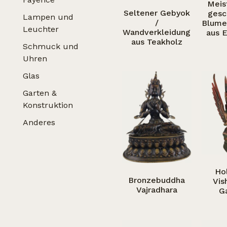
Meis
Seltener Gebyok
gesc
Lampen und
/
Blume
Leuchter
Wandverkleidung
aus E
aus Teakholz
Schmuck und
Uhren
Glas
Garten &
Konstruktion
Anderes
Hol
Bronzebuddha
Vis
Vajradhara
G