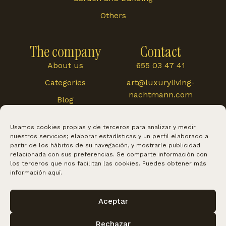
Others
The company
Contact
About us
655 03 47 41
Categories
art@luxuryliving-
nachtmann.com
Blog
Carretera de
Cártama 48, 29120,
Usamos cookies propias y de terceros para analizar y medir
Alhaurín El Grande
nuestros servicios; elaborar estadísticas y un perfil elaborado a
partir de los hábitos de su navegación, y mostrarle publicidad
relacionada con sus preferencias. Se comparte información con
los terceros que nos facilitan las cookies. Puedes obtener más
información
aquí
.
Aceptar
Rechazar