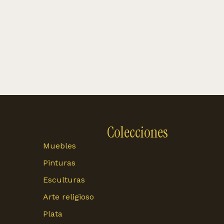
Colecciones
Muebles
Pinturas
Esculturas
Arte religioso
Plata