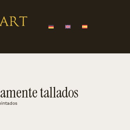
namente tallados
pintados