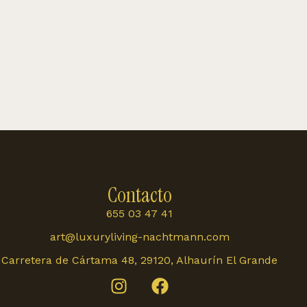
Contacto
655 03 47 41
art@luxuryliving-nachtmann.com
Carretera de Cártama 48, 29120, Alhaurín El Grande