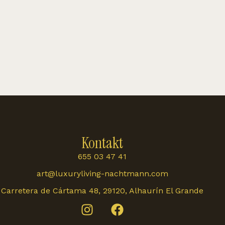
Kontakt
655 03 47 41
art@luxuryliving-nachtmann.com
Carretera de Cártama 48, 29120, Alhaurín El Grande