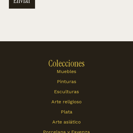
Enviar
Colecciones
Muebles
Pinturas
Esculturas
Arte religioso
Plata
Arte asiático
Porcelana y Fayenza