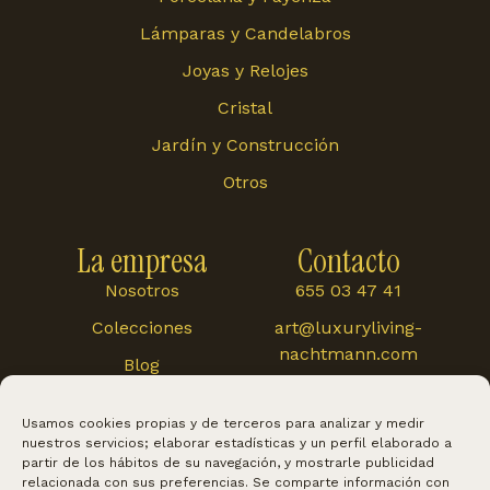
Lámparas y Candelabros
Joyas y Relojes
Cristal
Jardín y Construcción
Otros
La empresa
Contacto
Nosotros
655 03 47 41
Colecciones
art@luxuryliving-
nachtmann.com
Blog
Carretera de
Cártama 48, 29120,
Usamos cookies propias y de terceros para analizar y medir
Alhaurín El Grande
nuestros servicios; elaborar estadísticas y un perfil elaborado a
partir de los hábitos de su navegación, y mostrarle publicidad
relacionada con sus preferencias. Se comparte información con