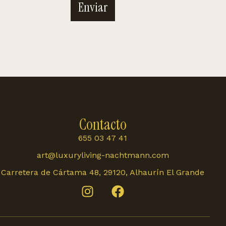
Enviar
Contacto
655 03 47 41
art@luxuryliving-nachtmann.com
Carretera de Cártama 48, 29120, Alhaurín El Grande