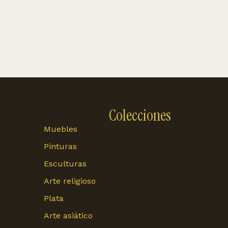
Colecciones
Muebles
Pinturas
Esculturas
Arte religioso
Plata
Arte asiático