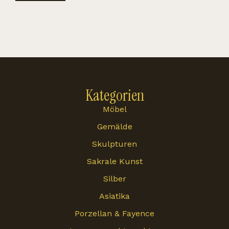
Kategorien
Möbel
Gemälde
Skulpturen
Sakrale Kunst
Silber
Asiatika
Porzellan & Fayence