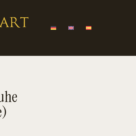
uhe
e)