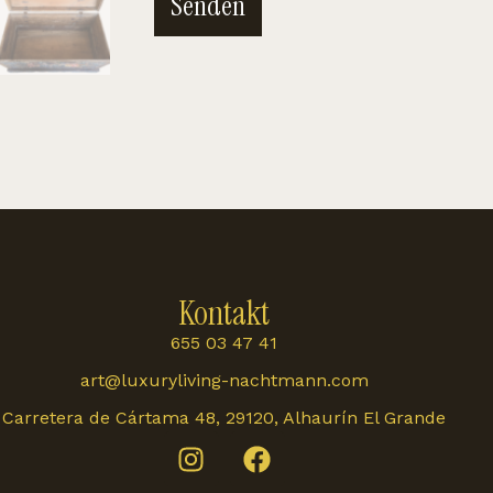
Senden
Kontakt
655 03 47 41
art@luxuryliving-nachtmann.com
Carretera de Cártama 48, 29120, Alhaurín El Grande