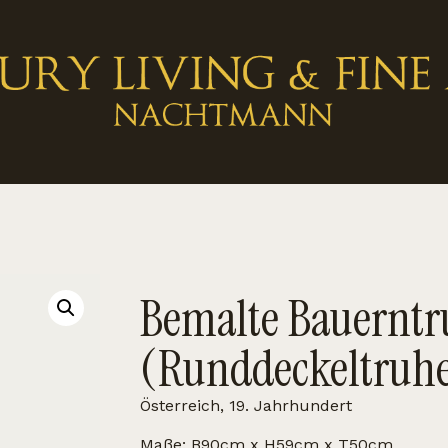
Bemalte Bauerntr
(Runddeckeltruh
Österreich, 19. Jahrhundert
Maße: B90cm x H59cm x T50cm