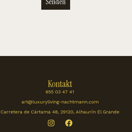
Senden
Kontakt
655 03 47 41
art@luxuryliving-nachtmann.com
Carretera de Cártama 48, 29120, Alhaurín El Grande