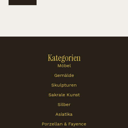
Kategorien
Möbel
Gemälde
Skulpturen
Sakrale Kunst
Silber
Asiatika
Porzellan & Fayence