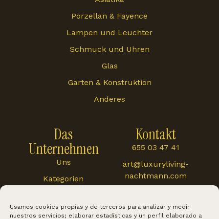
Porzellan & Fayence
Lampen und Leuchter
Schmuck und Uhren
Glas
Garten & Konstruktion
Anderes
Das
Kontakt
Unternehmen
655 03 47 41
Uns
art@luxuryliving-
nachtmann.com
Kategorien
Carretera de
Blog
Cártama 48, 29120,
Usamos cookies propias y de terceros para analizar y medir
Alhaurín El Grande
nuestros servicios; elaborar estadísticas y un perfil elaborado a