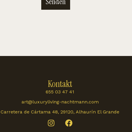
Senden
Kontakt
655 03 47 41
art@luxuryliving-nachtmann.com
Carretera de Cártama 48, 29120, Alhaurín El Grande