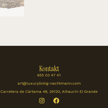
Kontakt
655 03 47 41
art@luxuryliving-nachtmann.com
Carretera de Cártama 48, 29120, Alhaurín El Grande