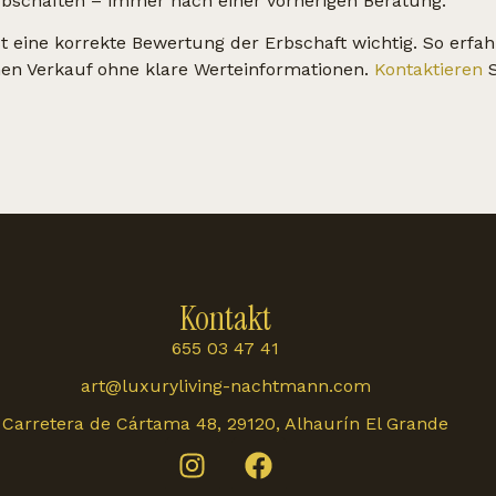
rbschaften – immer nach einer vorherigen Beratung.
st eine korrekte Bewertung der Erbschaft wichtig. So erfah
inen Verkauf ohne klare Werteinformationen.
Kontaktieren
S
Kontakt
655 03 47 41
art@luxuryliving-nachtmann.com
Carretera de Cártama 48, 29120, Alhaurín El Grande