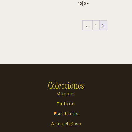
rojo»
←
1
2
Colecciones
Muebles
Pinturas
Esculturas
Arte religioso