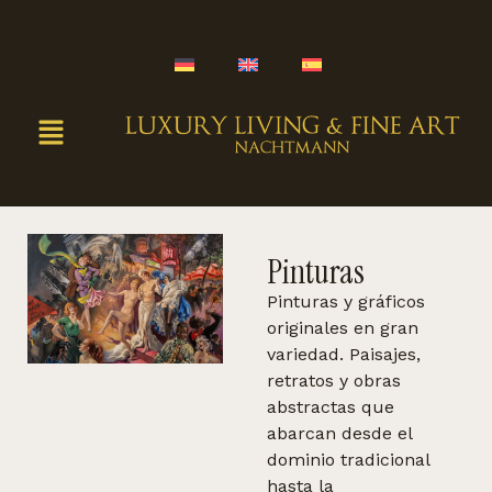
Pinturas
Pinturas y gráficos
originales en gran
variedad. Paisajes,
retratos y obras
abstractas que
abarcan desde el
dominio tradicional
hasta la