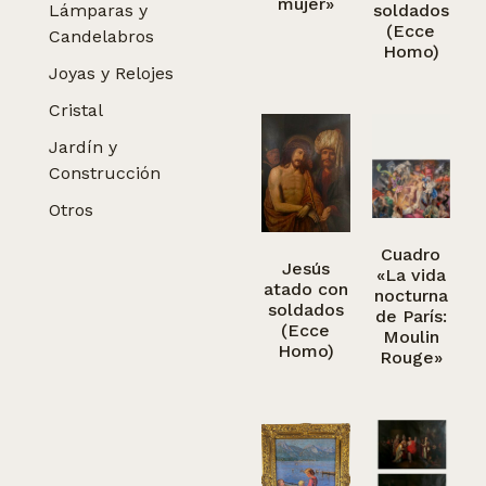
mujer»
Lámparas y
soldados
(Ecce
Candelabros
Homo)
Joyas y Relojes
Cristal
Jardín y
Construcción
Otros
Cuadro
Jesús
«La vida
atado con
nocturna
soldados
de París:
(Ecce
Moulin
Homo)
Rouge»