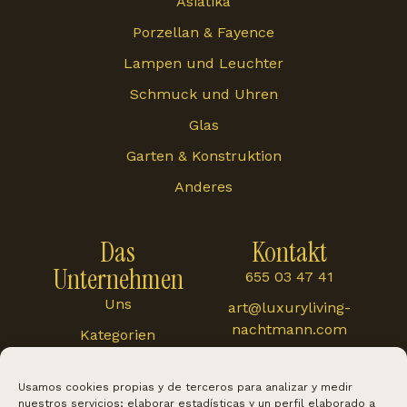
Asiatika
Porzellan & Fayence
Lampen und Leuchter
Schmuck und Uhren
Glas
Garten & Konstruktion
Anderes
Das
Kontakt
Unternehmen
655 03 47 41
Uns
art@luxuryliving-
nachtmann.com
Kategorien
Carretera de
Blog
Cártama 48, 29120,
Usamos cookies propias y de terceros para analizar y medir
Alhaurín El Grande
nuestros servicios; elaborar estadísticas y un perfil elaborado a