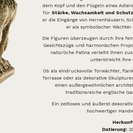
dem Kopf und den Flügeln eines Adlers g
für
Stärke, Wachsamkeit und Schut
er die Eingänge von Herrenhäusern, Sc
er als symbolischer Wächter
Die Figuren überzeugen durch ihre fei
Gesichtszüge und harmonischen Propor
natürliche Patina verleiht ihnen zu
unterstreicht ihre
Ob als eindrucksvolle Torwächter, fla
Terrasse oder als dekorative Skulpture
einen außergewöhnlichen architek
traditionsreiche englische G
Ein zeitloses und äußerst dekorati
hochwertiger Handw
Herkunf
Datierung:
20