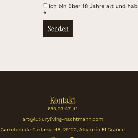
Ich bin über 18 Jahre alt und ha
*
Senden
Kontakt
655 03 47 41
art@luxuryliving-nachtmann.com
Carretera de Cártama 48, 29120, Alhaurín El Grande