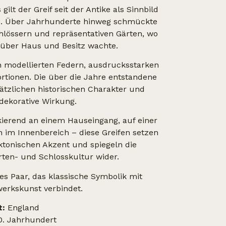
ilt der Greif seit der Antike als Sinnbild
z
. Über Jahrhunderte hinweg schmückte
hlössern und repräsentativen Gärten, wo
 über Haus und Besitz wachte.
n modellierten Federn, ausdrucksstarken
tionen. Die über die Jahre entstandene
sätzlichen historischen Charakter und
 dekorative Wirkung.
nkierend an einem Hauseingang, auf einer
n im Innenbereich – diese Greifen setzen
tonischen Akzent und spiegeln die
arten- und Schlosskultur wider.
ves Paar, das klassische Symbolik mit
erkskunst verbindet.
t:
England
. Jahrhundert