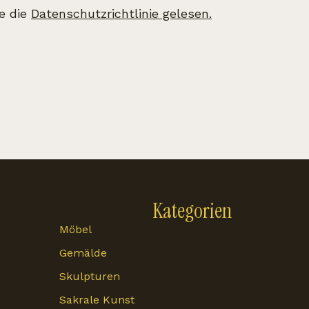
be die
Datenschutzrichtlinie gelesen.
Kategorien
Möbel
Gemälde
Skulpturen
Sakrale Kunst