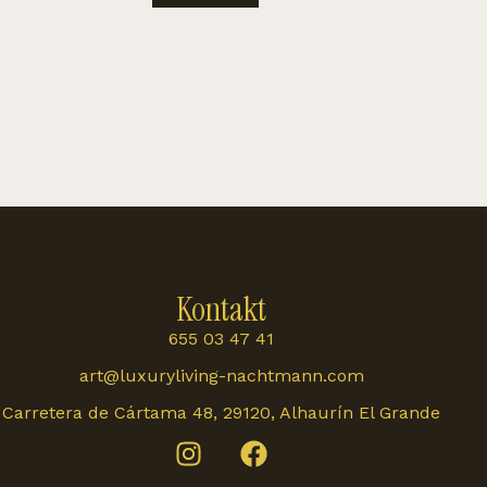
Kontakt
655 03 47 41
art@luxuryliving-nachtmann.com
Carretera de Cártama 48, 29120, Alhaurín El Grande