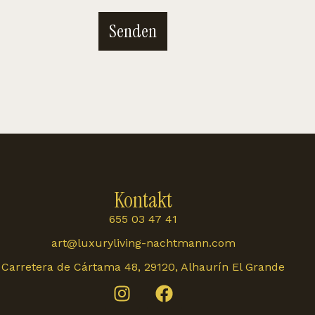
Senden
Kontakt
655 03 47 41
art@luxuryliving-nachtmann.com
Carretera de Cártama 48, 29120, Alhaurín El Grande